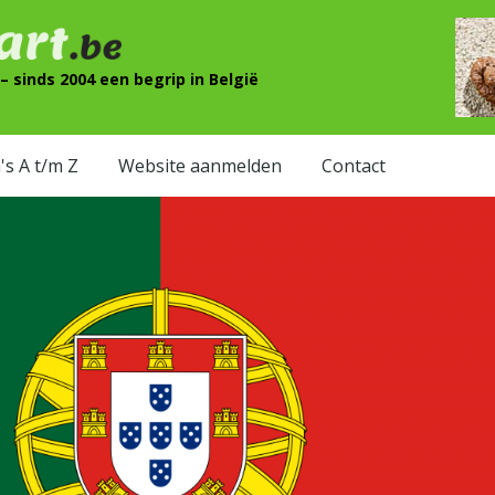
 sinds 2004 een begrip in België
's A t/m Z
Website aanmelden
Contact